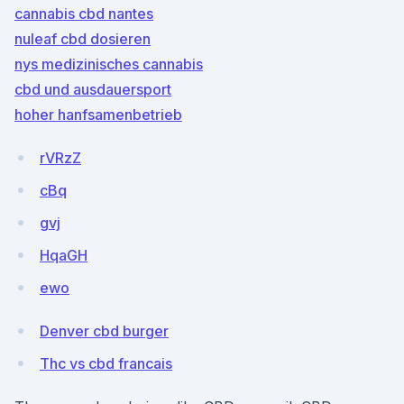
cannabis cbd nantes
nuleaf cbd dosieren
nys medizinisches cannabis
cbd und ausdauersport
hoher hanfsamenbetrieb
rVRzZ
cBq
gvj
HqaGH
ewo
Denver cbd burger
Thc vs cbd francais