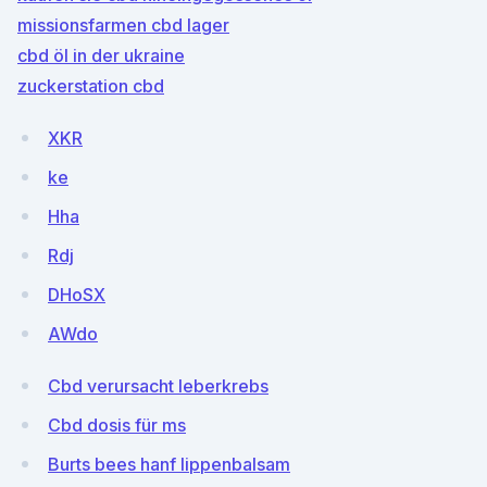
missionsfarmen cbd lager
cbd öl in der ukraine
zuckerstation cbd
XKR
ke
Hha
Rdj
DHoSX
AWdo
Cbd verursacht leberkrebs
Cbd dosis für ms
Burts bees hanf lippenbalsam